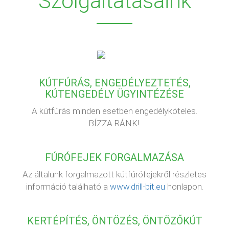
Szolgáltatásaink
KÚTFÚRÁS, ENGEDÉLYEZTETÉS,
KÚTENGEDÉLY ÜGYINTÉZÉSE
A kútfúrás minden esetben engedélyköteles.
BÍZZA RÁNK!.
FÚRÓFEJEK FORGALMAZÁSA
Az általunk forgalmazott kútfúrófejekről részletes
információ található a
www.drill-bit.eu
honlapon.
KERTÉPÍTÉS, ÖNTÖZÉS, ÖNTÖZŐKÚT