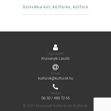
Szlovákia kút, kútfúrás, kútfúró
Ügyvezető
Krizsanyik László
Email
kutfurok@kutfurok.hu
Telefon
06 30 / 489 72 65
© 2017 Krizsanyik Kútfúrás és Kútfórók.