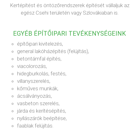
Kertépítést és öntözőrendszerek építését vállaljuk az
egész Csehi területén vagy Szlovákiaban is.
EGYÉB ÉPÍTŐIPARI TEVÉKENYSÉGEINK
építőipari kivitelezés,
general lakóházépítés (felújítás),
betontámfal építés,
viacolorozás,
hidegburkolás, festés,
villanyszerelés,
kőműves munkák,
ácsálványozás,
vasbeton szerelés,
járda és kerítésépítés,
nyílászárók beépítése,
faablak felújítás.