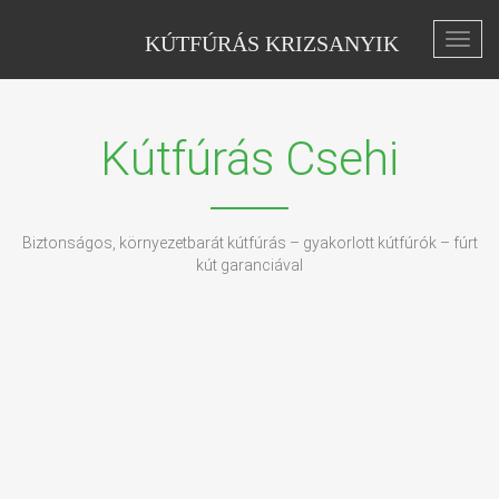
KÚTFÚRÁS KRIZSANYIK
Toggl
navig
Kútfúrás Csehi
Biztonságos, környezetbarát kútfúrás – gyakorlott kútfúrók – fúrt
kút garanciával