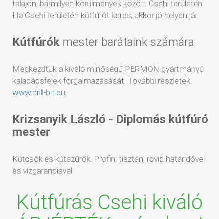
talajon, bármilyen körülmények között Csehi területén.
Ha Csehi területén kútfúrót keres, akkor jó helyen jár.
Kútfúrók
mester barátaink számára
Megkezdtük a kiváló minőségű PERMON gyártmányú
kalapácsfejek forgalmazásását. További részletek:
www.drill-bit.eu
Krizsanyik László - Diplomás kútfúró
mester
Kútcsők és kútszűrők. Profin, tisztán, rövid határidővel
és vízgaranciával.
Kútfúrás Csehi kiváló