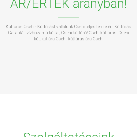
ÁR/ÉRTÉK arányban!
Kútfúrás Csehi - Kútfúrást vállalunk Csehi teljes területén. Kútfúrás
Garantált vízhozamú kúttal, Csehi kútfúró! Csehi kútfúrás. Csehi
kút, kút ára Csehi, kútfúrás ára Csehi