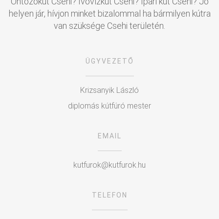
Öntözőkút Csehi? Ivóvízkút Csehi? Ipari kút Csehi? Jó
helyen jár, hívjon minket bizalommal ha bármilyen kútra
van szüksége Csehi területén.
ÜGYVEZETŐ
Krizsanyik László
diplomás kútfúró mester
EMAIL
kutfurok@kutfurok.hu
TELEFON