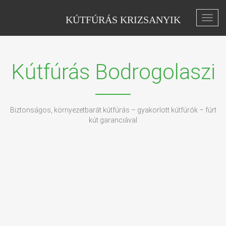
KÚTFÚRÁS KRIZSANYIK
Toggl
navig
Kútfúrás Bodrogolaszi
Biztonságos, környezetbarát kútfúrás – gyakorlott kútfúrók – fúrt
kút garanciával