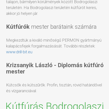
talajon, bármilyen körülmények között Bodrogolaszi
területén. Ha Bodrogolaszi területén kútfúrót keres,
akkor jó helyen jár.
Kútfúrók
mester barátaink számára
Megkezdtük a kiváló minőségű PERMON gyártmányú
kalapácsfejek forgalmazásását. További részletek:
www.drill-bit.eu
Krizsanyik László - Diplomás kútfúró
mester
Kútcsők és kútszűrők. Profin, tisztán, rövid határidővel
és vízgaranciával.
Kútfúrás Bodrogolaszi