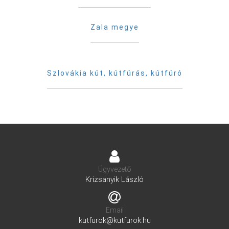
Zala megye
Szlovákia kút, kútfúrás, kútfúró
Ügyvezető
Krizsanyik László
Email
kutfurok@kutfurok.hu