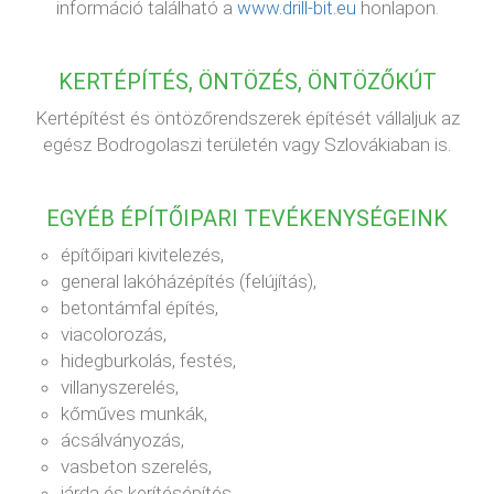
információ található a
www.drill-bit.eu
honlapon.
KERTÉPÍTÉS, ÖNTÖZÉS, ÖNTÖZŐKÚT
Kertépítést és öntözőrendszerek építését vállaljuk az
egész Bodrogolaszi területén vagy Szlovákiaban is.
EGYÉB ÉPÍTŐIPARI TEVÉKENYSÉGEINK
építőipari kivitelezés,
general lakóházépítés (felújítás),
betontámfal építés,
viacolorozás,
hidegburkolás, festés,
villanyszerelés,
kőműves munkák,
ácsálványozás,
vasbeton szerelés,
járda és kerítésépítés,