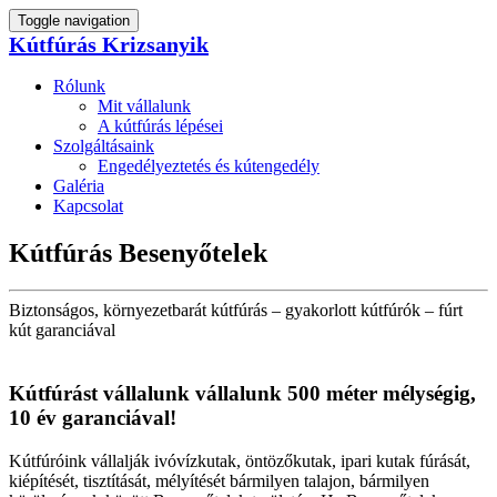
Toggle navigation
Kútfúrás Krizsanyik
Rólunk
Mit vállalunk
A kútfúrás lépései
Szolgáltásaink
Engedélyeztetés és kútengedély
Galéria
Kapcsolat
Kútfúrás Besenyőtelek
Biztonságos, környezetbarát kútfúrás – gyakorlott kútfúrók – fúrt
kút garanciával
Kútfúrást vállalunk vállalunk 500 méter mélységig,
10 év garanciával!
Kútfúróink vállalják ivóvízkutak, öntözőkutak, ipari kutak fúrását,
kiépítését, tisztítását, mélyítését bármilyen talajon, bármilyen