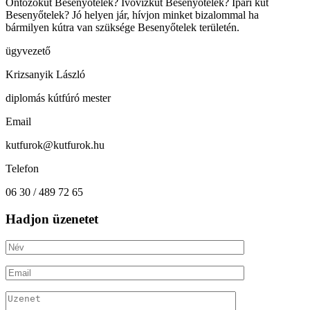
Öntözőkút Besenyőtelek? Ivóvízkút Besenyőtelek? Ipari kút
Besenyőtelek? Jó helyen jár, hívjon minket bizalommal ha
bármilyen kútra van szüksége Besenyőtelek területén.
ügyvezető
Krizsanyik László
diplomás kútfúró mester
Email
kutfurok@kutfurok.hu
Telefon
06 30 / 489 72 65
Hadjon üzenetet