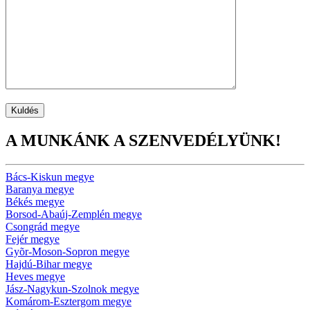
A MUNKÁNK A SZENVEDÉLYÜNK!
Bács-Kiskun megye
Baranya megye
Békés megye
Borsod-Abaúj-Zemplén megye
Csongrád megye
Fejér megye
Gyõr-Moson-Sopron megye
Hajdú-Bihar megye
Heves megye
Jász-Nagykun-Szolnok megye
Komárom-Esztergom megye