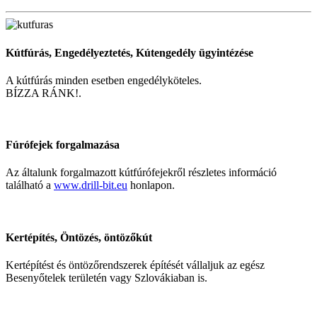
Kútfúrás, Engedélyeztetés, Kútengedély ügyintézése
A kútfúrás minden esetben engedélyköteles.
BÍZZA RÁNK!.
Fúrófejek forgalmazása
Az általunk forgalmazott kútfúrófejekről részletes információ
található a
www.drill-bit.eu
honlapon.
Kertépítés, Öntözés, öntözőkút
Kertépítést és öntözőrendszerek építését vállaljuk az egész
Besenyőtelek területén vagy Szlovákiaban is.