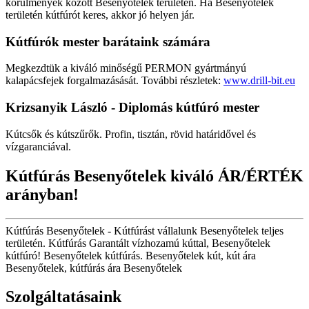
körülmények között Besenyőtelek területén. Ha Besenyőtelek
területén kútfúrót keres, akkor jó helyen jár.
Kútfúrók
mester barátaink számára
Megkezdtük a kiváló minőségű PERMON gyártmányú
kalapácsfejek forgalmazásását. További részletek:
www.drill-bit.eu
Krizsanyik László - Diplomás kútfúró mester
Kútcsők és kútszűrők. Profin, tisztán, rövid határidővel és
vízgaranciával.
Kútfúrás Besenyőtelek kiváló ÁR/ÉRTÉK
arányban!
Kútfúrás Besenyőtelek - Kútfúrást vállalunk Besenyőtelek teljes
területén. Kútfúrás Garantált vízhozamú kúttal, Besenyőtelek
kútfúró! Besenyőtelek kútfúrás. Besenyőtelek kút, kút ára
Besenyőtelek, kútfúrás ára Besenyőtelek
Szolgáltatásaink