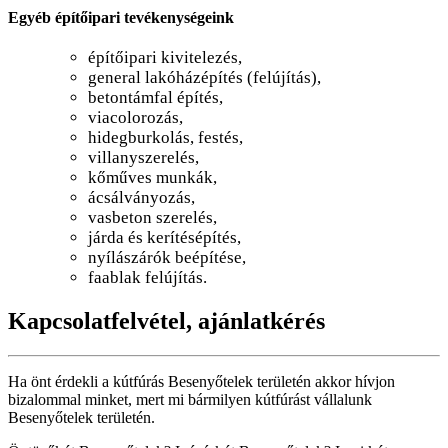
Egyéb építőipari tevékenységeink
építőipari kivitelezés,
general lakóházépítés (felújítás),
betontámfal építés,
viacolorozás,
hidegburkolás, festés,
villanyszerelés,
kőműves munkák,
ácsálványozás,
vasbeton szerelés,
járda és kerítésépítés,
nyílászárók beépítése,
faablak felújítás.
Kapcsolatfelvétel, ajánlatkérés
Ha önt érdekli a kútfúrás Besenyőtelek területén akkor hívjon
bizalommal minket, mert mi bármilyen kútfúrást vállalunk
Besenyőtelek területén.