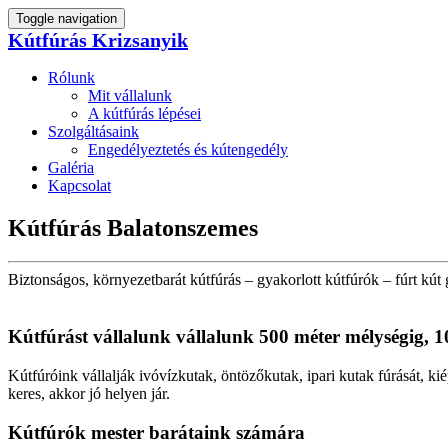
Toggle navigation
Kútfúrás Krizsanyik
Rólunk
Mit vállalunk
A kútfúrás lépései
Szolgáltásaink
Engedélyeztetés és kútengedély
Galéria
Kapcsolat
Kútfúrás Balatonszemes
Biztonságos, környezetbarát kútfúrás – gyakorlott kútfúrók – fúrt kút 
Kútfúrást vállalunk vállalunk 500 méter mélységig, 1
Kútfúróink vállalják ivóvízkutak, öntözőkutak, ipari kutak fúrását, ki
keres, akkor jó helyen jár.
Kútfúrók
mester barátaink számára