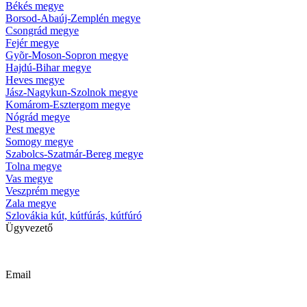
Békés megye
Borsod-Abaúj-Zemplén megye
Csongrád megye
Fejér megye
Gyõr-Moson-Sopron megye
Hajdú-Bihar megye
Heves megye
Jász-Nagykun-Szolnok megye
Komárom-Esztergom megye
Nógrád megye
Pest megye
Somogy megye
Szabolcs-Szatmár-Bereg megye
Tolna megye
Vas megye
Veszprém megye
Zala megye
Szlovákia kút, kútfúrás, kútfúró
Ügyvezető
Krizsanyik László
Email
kutfurok@kutfurok.hu