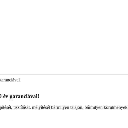
garanciával
0 év garanciával!
építését, tisztítását, mélyítését bármilyen talajon, bármilyen körülmény