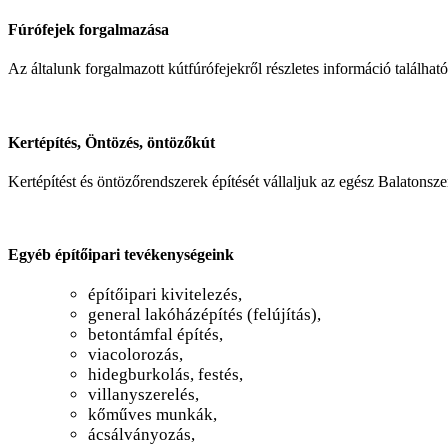
Fúrófejek forgalmazása
Az általunk forgalmazott kútfúrófejekről részletes információ találhat
Kertépítés, Öntözés, öntözőkút
Kertépítést és öntözőrendszerek építését vállaljuk az egész Balatonsz
Egyéb építőipari tevékenységeink
építőipari kivitelezés,
general lakóházépítés (felújítás),
betontámfal építés,
viacolorozás,
hidegburkolás, festés,
villanyszerelés,
kőműves munkák,
ácsálványozás,