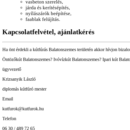
vasbeton szerelés,
járda és kerítésépítés,
nyílászárók beépítése,
faablak felújítás.
Kapcsolatfelvétel, ajánlatkérés
Ha önt érdekli a kútfúrás Balatonszemes területén akkor hívjon bizal
Öntözőkút Balatonszemes? Ivóvízkút Balatonszemes? Ipari kút Balato
ügyvezető
Krizsanyik László
diplomás kútfúró mester
Email
kutfurok@kutfurok.hu
Telefon
06 30 / 489 72 65