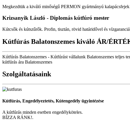
Megkezdtük a kiváló minőségű PERMON gyártmányú kalapácsfejek fo
Krizsanyik László - Diplomás kútfúró mester
Kútcsők és kútszűrők. Profin, tisztán, rövid határidővel és vízgaranciá
Kútfúrás Balatonszemes kiváló ÁR/ÉRTÉ
Kútfúrás Balatonszemes - Kútfúrást vállalunk Balatonszemes teljes te
kútfúrás ára Balatonszemes
Szolgáltatásaink
Kútfúrás, Engedélyeztetés, Kútengedély ügyintézése
A kútfúrás minden esetben engedélyköteles.
BÍZZA RÁNK!.