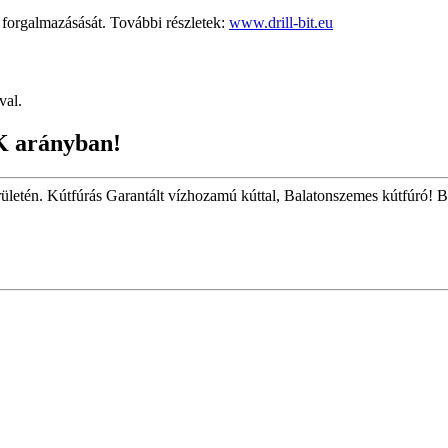
rgalmazásását. További részletek:
www.drill-bit.eu
val.
K arányban!
rületén. Kútfúrás Garantált vízhozamú kúttal, Balatonszemes kútfúró! 