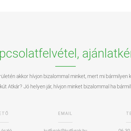
pcsolatfelvétel, ajánlatké
erületén akkor hívjon bizalommal minket, mert mi bármilyen kú
 kút Atkár? Jó helyen jár, hívjon minket bizalommal ha bármi
ETŐ
EMAIL
T
László
kutfurok@kutfurok.hu
06 30