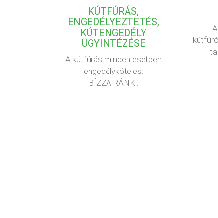
KÚTFÚRÁS,
ENGEDÉLYEZTETÉS,
A
KÚTENGEDÉLY
kútfúró
ÜGYINTÉZÉSE
ta
A kútfúrás minden esetben
engedélyköteles.
BÍZZA RÁNK!.