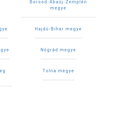
Borsod-Abaúj-Zemplén
megye
gye
Hajdú-Bihar megye
egye
Nógrád megye
reg
Tolna megye