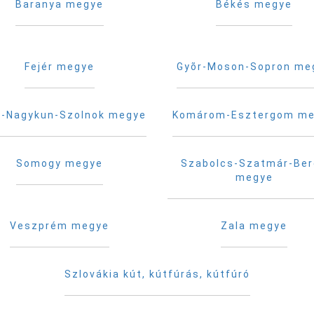
Baranya megye
Békés megye
Fejér megye
Gyõr-Moson-Sopron me
-Nagykun-Szolnok megye
Komárom-Esztergom m
Somogy megye
Szabolcs-Szatmár-Be
megye
Veszprém megye
Zala megye
Szlovákia kút, kútfúrás, kútfúró