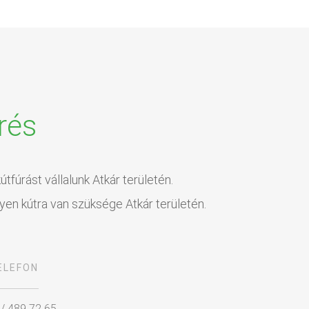
rés
tfúrást vállalunk Atkár területén.
lyen kútra van szüksége Atkár területén.
ELEFON
 / 489 72 65