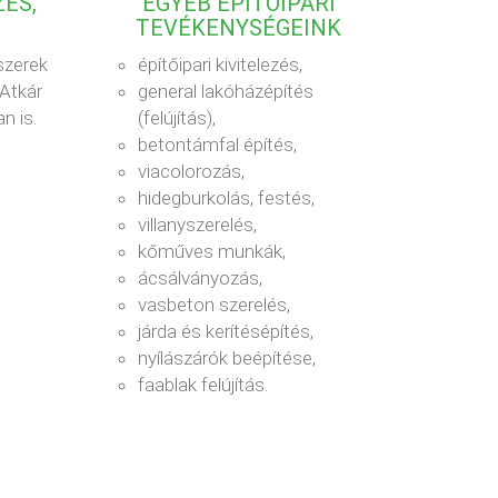
ÉS,
EGYÉB ÉPÍTŐIPARI
TEVÉKENYSÉGEINK
szerek
építőipari kivitelezés,
 Atkár
general lakóházépítés
n is.
(felújítás),
betontámfal építés,
viacolorozás,
hidegburkolás, festés,
villanyszerelés,
kőműves munkák,
ácsálványozás,
vasbeton szerelés,
járda és kerítésépítés,
nyílászárók beépítése,
faablak felújítás.