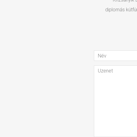
diplomás kútfú