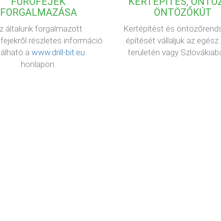
FÚRÓFEJEK
KERTÉPÍTÉS, ÖNTÖZ
FORGALMAZÁSA
ÖNTÖZŐKÚT
z általunk forgalmazott
Kertépítést és öntözőrend
fejekről részletes információ
építését vállaljuk az egész
lálható a
www.drill-bit.eu
területén vagy Szlovákiaba
honlapon.