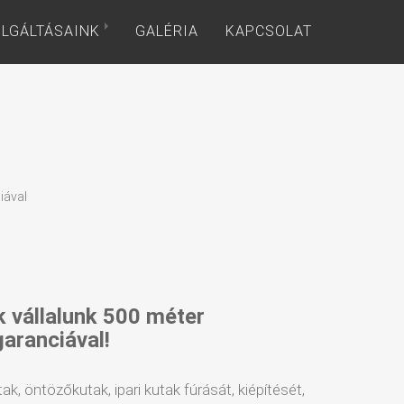
LGÁLTÁSAINK
GALÉRIA
KAPCSOLAT
iával
k vállalunk 500 méter
garanciával!
tak, öntözőkutak, ipari kutak fúrását, kiépítését,