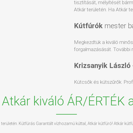
tisztítását, mélyítését bár
Atkár területén. Ha Atkár ter
Kútfúrók
mester b
Megkezdtük a kiváló minő
forgalmazásását. További r
Krizsanyik László
Kútcsők és kútszűrők. Profin
 Atkár kiváló ÁR/ÉRTÉK 
s területén. Kútfúrás Garantált vízhozamú kúttal, Atkár kútfúró! Atkár kútfú