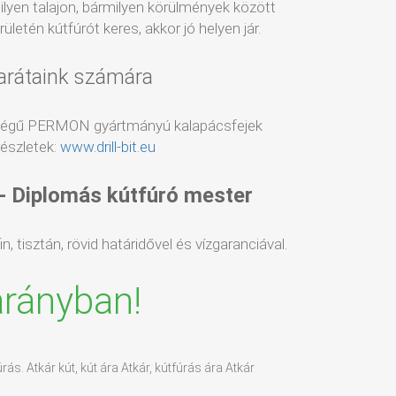
milyen talajon, bármilyen körülmények között
ületén kútfúrót keres, akkor jó helyen jár.
arátaink számára
ségű PERMON gyártmányú kalapácsfejek
észletek:
www.drill-bit.eu
 - Diplomás kútfúró mester
, tisztán, rövid határidővel és vízgaranciával.
arányban!
rás. Atkár kút, kút ára Atkár, kútfúrás ára Atkár