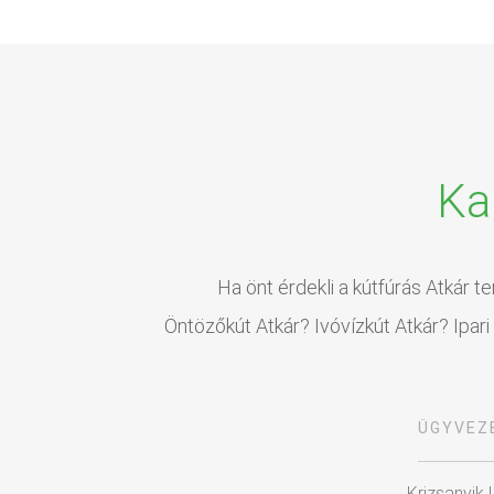
Ka
Ha önt érdekli a kútfúrás Atkár t
Öntözőkút Atkár? Ivóvízkút Atkár? Ipari
ÜGYVEZ
Krizsanyik 