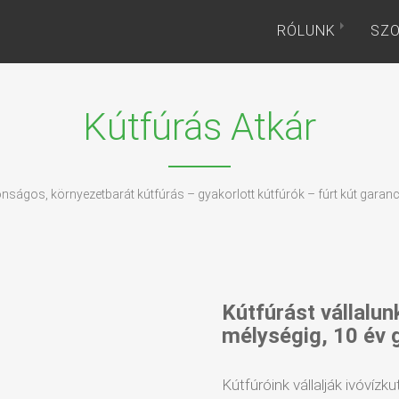
RÓLUNK
SZO
Kútfúrás Atkár
onságos, környezetbarát kútfúrás – gyakorlott kútfúrók – fúrt kút garanc
Kútfúrást vállalun
mélységig, 10 év 
Kútfúróink vállalják ivóvízku