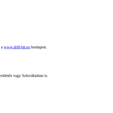
ó a
www.drill-bit.eu
honlapon.
területén vagy Szlovákiaban is.