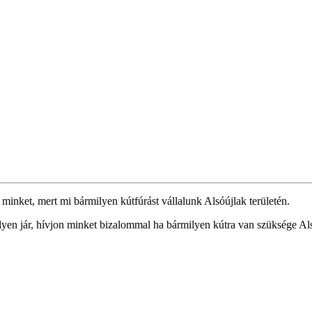
 minket, mert mi bármilyen kútfúrást vállalunk Alsóújlak területén.
lyen jár, hívjon minket bizalommal ha bármilyen kútra van szüksége Als