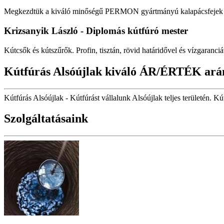
Megkezdtük a kiváló minőségű PERMON gyártmányú kalapácsfejek fo
Krizsanyik László - Diplomás kútfúró mester
Kútcsők és kútszűrők. Profin, tisztán, rövid határidővel és vízgaranciá
Kútfúrás Alsóújlak kiváló ÁR/ÉRTÉK ará
Kútfúrás Alsóújlak - Kútfúrást vállalunk Alsóújlak teljes területén. Kú
Szolgáltatásaink