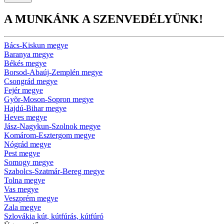
A MUNKÁNK A SZENVEDÉLYÜNK!
Bács-Kiskun megye
Baranya megye
Békés megye
Borsod-Abaúj-Zemplén megye
Csongrád megye
Fejér megye
Gyõr-Moson-Sopron megye
Hajdú-Bihar megye
Heves megye
Jász-Nagykun-Szolnok megye
Komárom-Esztergom megye
Nógrád megye
Pest megye
Somogy megye
Szabolcs-Szatmár-Bereg megye
Tolna megye
Vas megye
Veszprém megye
Zala megye
Szlovákia kút, kútfúrás, kútfúró