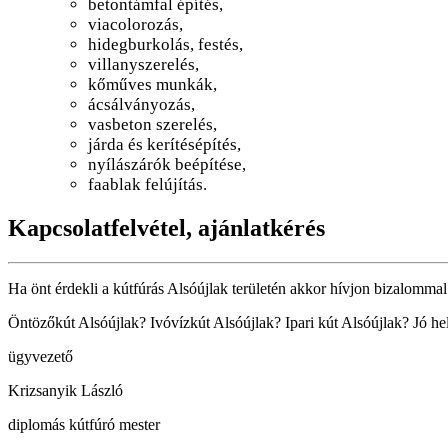
betontámfal építés,
viacolorozás,
hidegburkolás, festés,
villanyszerelés,
kőműves munkák,
ácsálványozás,
vasbeton szerelés,
járda és kerítésépítés,
nyílászárók beépítése,
faablak felújítás.
Kapcsolatfelvétel, ajánlatkérés
Ha önt érdekli a kútfúrás Alsóújlak területén akkor hívjon bizalommal
Öntözőkút Alsóújlak? Ivóvízkút Alsóújlak? Ipari kút Alsóújlak? Jó he
ügyvezető
Krizsanyik László
diplomás kútfúró mester