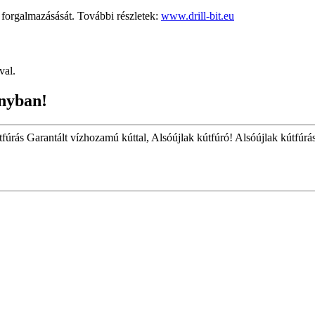
rgalmazásását. További részletek:
www.drill-bit.eu
val.
nyban!
tfúrás Garantált vízhozamú kúttal, Alsóújlak kútfúró! Alsóújlak kútfúrás