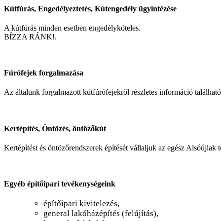
Kútfúrás, Engedélyeztetés, Kútengedély ügyintézése
A kútfúrás minden esetben engedélyköteles.
BÍZZA RÁNK!.
Fúrófejek forgalmazása
Az általunk forgalmazott kútfúrófejekről részletes információ találhat
Kertépítés, Öntözés, öntözőkút
Kertépítést és öntözőrendszerek építését vállaljuk az egész Alsóújlak 
Egyéb építőipari tevékenységeink
építőipari kivitelezés,
general lakóházépítés (felújítás),