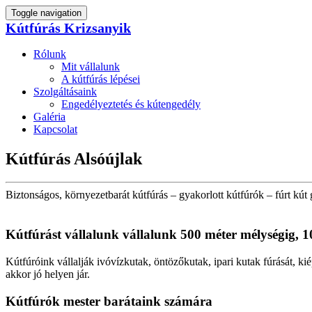
Toggle navigation
Kútfúrás Krizsanyik
Rólunk
Mit vállalunk
A kútfúrás lépései
Szolgáltásaink
Engedélyeztetés és kútengedély
Galéria
Kapcsolat
Kútfúrás Alsóújlak
Biztonságos, környezetbarát kútfúrás – gyakorlott kútfúrók – fúrt kút 
Kútfúrást vállalunk vállalunk 500 méter mélységig, 1
Kútfúróink vállalják ivóvízkutak, öntözőkutak, ipari kutak fúrását, kié
akkor jó helyen jár.
Kútfúrók
mester barátaink számára