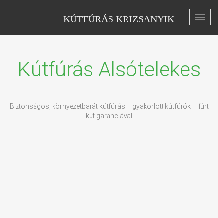
KÚTFÚRÁS KRIZSANYIK
Toggl
navig
Kútfúrás Alsótelekes
Biztonságos, környezetbarát kútfúrás – gyakorlott kútfúrók – fúrt
kút garanciával