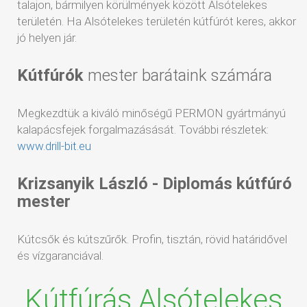
talajon, bármilyen körülmények között Alsótelekes
területén. Ha Alsótelekes területén kútfúrót keres, akkor
jó helyen jár.
Kútfúrók
mester barátaink számára
Megkezdtük a kiváló minőségű PERMON gyártmányú
kalapácsfejek forgalmazásását. További részletek:
www.drill-bit.eu
Krizsanyik László - Diplomás kútfúró
mester
Kútcsők és kútszűrők. Profin, tisztán, rövid határidővel
és vízgaranciával.
Kútfúrás Alsótelekes