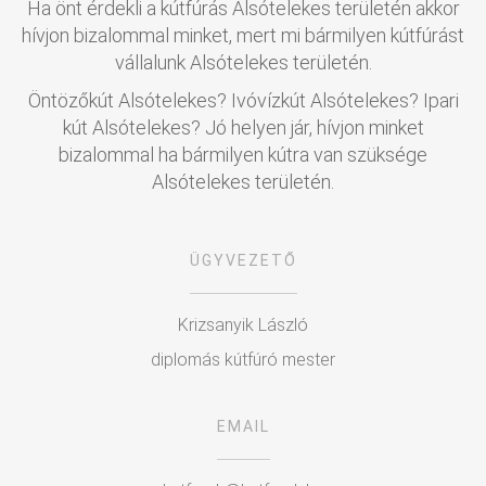
Ha önt érdekli a kútfúrás Alsótelekes területén akkor
hívjon bizalommal minket, mert mi bármilyen kútfúrást
vállalunk Alsótelekes területén.
Öntözőkút Alsótelekes? Ivóvízkút Alsótelekes? Ipari
kút Alsótelekes? Jó helyen jár, hívjon minket
bizalommal ha bármilyen kútra van szüksége
Alsótelekes területén.
ÜGYVEZETŐ
Krizsanyik László
diplomás kútfúró mester
EMAIL