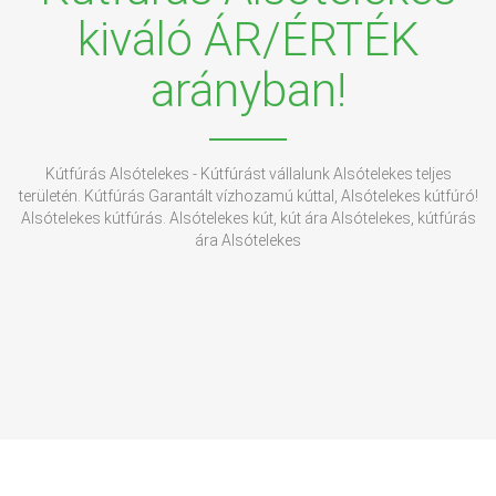
kiváló ÁR/ÉRTÉK
arányban!
Kútfúrás Alsótelekes - Kútfúrást vállalunk Alsótelekes teljes
területén. Kútfúrás Garantált vízhozamú kúttal, Alsótelekes kútfúró!
Alsótelekes kútfúrás. Alsótelekes kút, kút ára Alsótelekes, kútfúrás
ára Alsótelekes