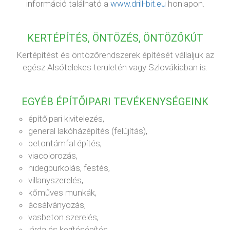
információ található a
www.drill-bit.eu
honlapon.
KERTÉPÍTÉS, ÖNTÖZÉS, ÖNTÖZŐKÚT
Kertépítést és öntözőrendszerek építését vállaljuk az
egész Alsótelekes területén vagy Szlovákiaban is.
EGYÉB ÉPÍTŐIPARI TEVÉKENYSÉGEINK
építőipari kivitelezés,
general lakóházépítés (felújítás),
betontámfal építés,
viacolorozás,
hidegburkolás, festés,
villanyszerelés,
kőműves munkák,
ácsálványozás,
vasbeton szerelés,
járda és kerítésépítés,