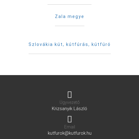
Zala megye
Szlovákia kút, kútfúrás, kútfúró
Ügyvezető
Krizsanyik László
Email
kutfurok@kutfurok.hu