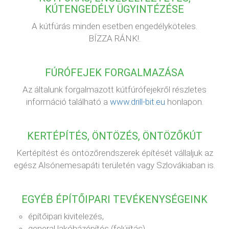
KÚTENGEDÉLY ÜGYINTÉZÉSE
A kútfúrás minden esetben engedélyköteles.
BÍZZA RÁNK!.
FÚRÓFEJEK FORGALMAZÁSA
Az általunk forgalmazott kútfúrófejekről részletes
információ található a
www.drill-bit.eu
honlapon.
KERTÉPÍTÉS, ÖNTÖZÉS, ÖNTÖZŐKÚT
Kertépítést és öntözőrendszerek építését vállaljuk az
egész Alsónemesapáti területén vagy Szlovákiaban is.
EGYÉB ÉPÍTŐIPARI TEVÉKENYSÉGEINK
építőipari kivitelezés,
general lakóházépítés (felújítás),