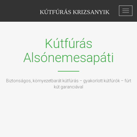
KÚTFÚRÁS KRIZSANYIK
Toggl
navig
Kútfúrás
Alsónemesapáti
Biztonságos, környezetbarát kútfúrás – gyakorlott kútfúrók – fúrt
kút garanciával