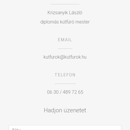
Krizsanyik László
diplomás kútfúró mester
EMAIL
kutfurok@kutfurok.hu
TELEFON
06 30 / 489 72 65
Hadjon üzenetet