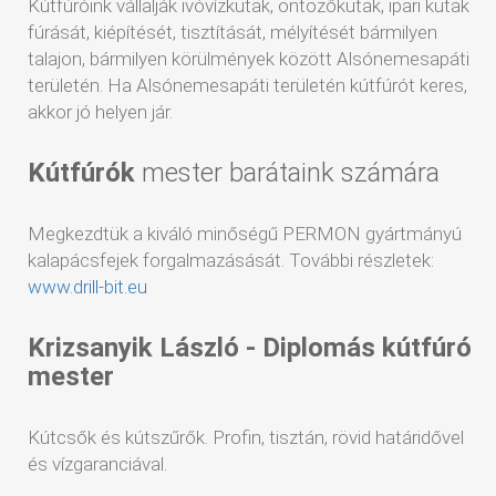
Kútfúróink vállalják ivóvízkutak, öntözőkutak, ipari kutak
fúrását, kiépítését, tisztítását, mélyítését bármilyen
talajon, bármilyen körülmények között Alsónemesapáti
területén. Ha Alsónemesapáti területén kútfúrót keres,
akkor jó helyen jár.
Kútfúrók
mester barátaink számára
Megkezdtük a kiváló minőségű PERMON gyártmányú
kalapácsfejek forgalmazásását. További részletek:
www.drill-bit.eu
Krizsanyik László - Diplomás kútfúró
mester
Kútcsők és kútszűrők. Profin, tisztán, rövid határidővel
és vízgaranciával.