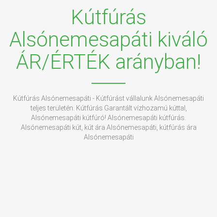
Kútfúrás
Alsónemesapáti kiváló
ÁR/ÉRTÉK arányban!
Kútfúrás Alsónemesapáti - Kútfúrást vállalunk Alsónemesapáti
teljes területén. Kútfúrás Garantált vízhozamú kúttal,
Alsónemesapáti kútfúró! Alsónemesapáti kútfúrás.
Alsónemesapáti kút, kút ára Alsónemesapáti, kútfúrás ára
Alsónemesapáti