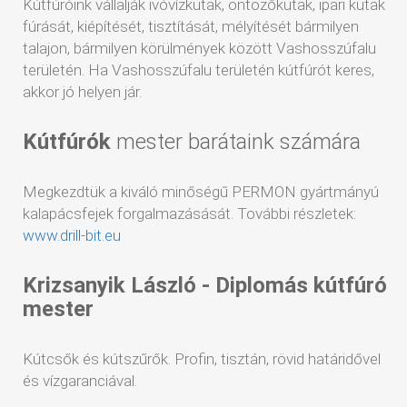
Kútfúróink vállalják ivóvízkutak, öntözőkutak, ipari kutak
fúrását, kiépítését, tisztítását, mélyítését bármilyen
talajon, bármilyen körülmények között Vashosszúfalu
területén. Ha Vashosszúfalu területén kútfúrót keres,
akkor jó helyen jár.
Kútfúrók
mester barátaink számára
Megkezdtük a kiváló minőségű PERMON gyártmányú
kalapácsfejek forgalmazásását. További részletek:
www.drill-bit.eu
Krizsanyik László - Diplomás kútfúró
mester
Kútcsők és kútszűrők. Profin, tisztán, rövid határidővel
és vízgaranciával.