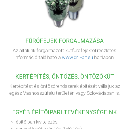
FÚRÓFEJEK FORGALMAZÁSA
Az általunk forgalmazott kútfúrófejekről részletes
információ található a
www.drill-bit.eu
honlapon.
KERTÉPÍTÉS, ÖNTÖZÉS, ÖNTÖZŐKÚT
Kertépítést és öntözőrendszerek építését vállaljuk az
egész Vashosszúfalu területén vagy Szlovákiaban is.
EGYÉB ÉPÍTŐIPARI TEVÉKENYSÉGEINK
építőipari kivitelezés,
general lakóházépítés (felújítás),