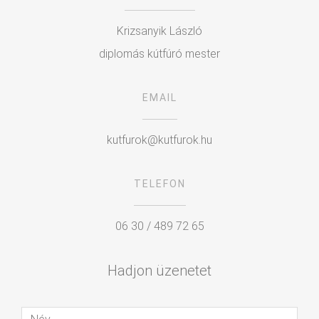
Krizsanyik László
diplomás kútfúró mester
EMAIL
kutfurok@kutfurok.hu
TELEFON
06 30 / 489 72 65
Hadjon üzenetet