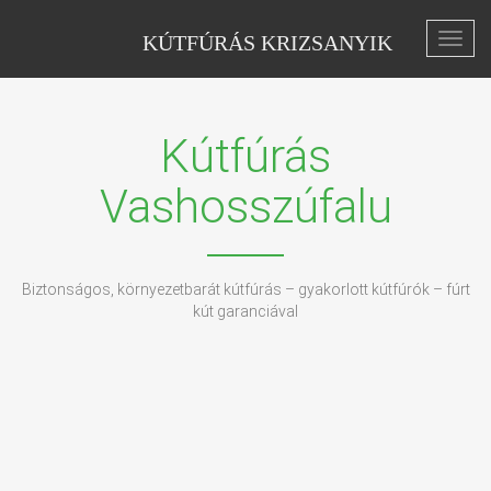
KÚTFÚRÁS KRIZSANYIK
Toggl
navig
Kútfúrás
Vashosszúfalu
Biztonságos, környezetbarát kútfúrás – gyakorlott kútfúrók – fúrt
kút garanciával