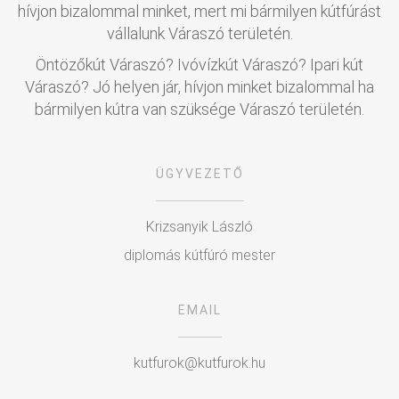
hívjon bizalommal minket, mert mi bármilyen kútfúrást
vállalunk Váraszó területén.
Öntözőkút Váraszó? Ivóvízkút Váraszó? Ipari kút
Váraszó? Jó helyen jár, hívjon minket bizalommal ha
bármilyen kútra van szüksége Váraszó területén.
ÜGYVEZETŐ
Krizsanyik László
diplomás kútfúró mester
EMAIL
kutfurok@kutfurok.hu