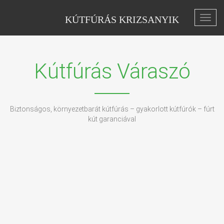
KÚTFÚRÁS KRIZSANYIK
Toggl
navig
Kútfúrás Váraszó
Biztonságos, környezetbarát kútfúrás – gyakorlott kútfúrók – fúrt
kút garanciával