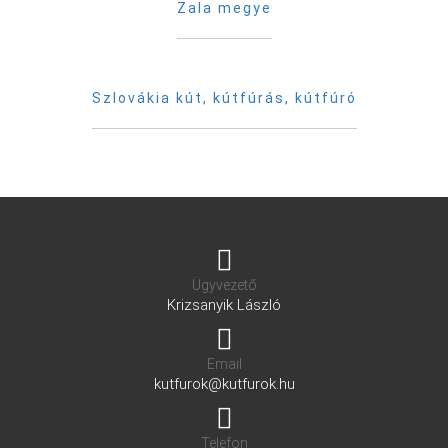
Zala megye
Szlovákia kút, kútfúrás, kútfúró
Ügyvezető
Krizsanyik László
Email
kutfurok@kutfurok.hu
Telefon