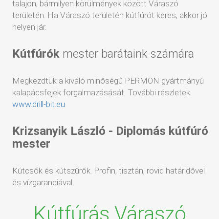
talajon, bármilyen körülmények között Váraszó
területén. Ha Váraszó területén kútfúrót keres, akkor jó
helyen jár.
Kútfúrók
mester barátaink számára
Megkezdtük a kiváló minőségű PERMON gyártmányú
kalapácsfejek forgalmazásását. További részletek:
www.drill-bit.eu
Krizsanyik László - Diplomás kútfúró
mester
Kútcsők és kútszűrők. Profin, tisztán, rövid határidővel
és vízgaranciával.
Kútfúrás Váraszó