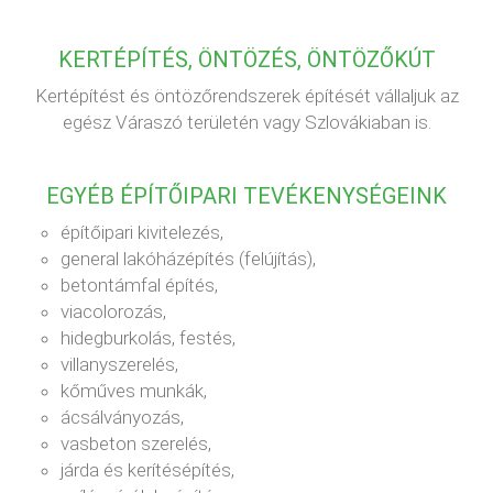
KERTÉPÍTÉS, ÖNTÖZÉS, ÖNTÖZŐKÚT
Kertépítést és öntözőrendszerek építését vállaljuk az
egész Váraszó területén vagy Szlovákiaban is.
EGYÉB ÉPÍTŐIPARI TEVÉKENYSÉGEINK
építőipari kivitelezés,
general lakóházépítés (felújítás),
betontámfal építés,
viacolorozás,
hidegburkolás, festés,
villanyszerelés,
kőműves munkák,
ácsálványozás,
vasbeton szerelés,
járda és kerítésépítés,