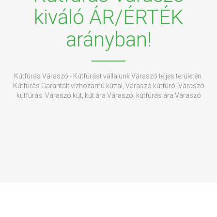
kiváló ÁR/ÉRTÉK
arányban!
Kútfúrás Váraszó - Kútfúrást vállalunk Váraszó teljes területén.
Kútfúrás Garantált vízhozamú kúttal, Váraszó kútfúró! Váraszó
kútfúrás. Váraszó kút, kút ára Váraszó, kútfúrás ára Váraszó