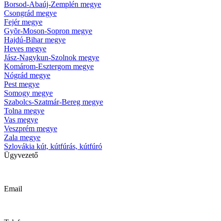
Borsod-Abaúj-Zemplén megye
Csongrád megye
Fejér megye
Gyõr-Moson-Sopron megye
Hajdú-Bihar megye
Heves megye
Jász-Nagykun-Szolnok megye
Komárom-Esztergom megye
Nógrád megye
Pest megye
Somogy megye
Szabolcs-Szatmár-Bereg megye
Tolna megye
Vas megye
Veszprém megye
Zala megye
Szlovákia kút, kútfúrás, kútfúró
Ügyvezető
Krizsanyik László
Email
kutfurok@kutfurok.hu