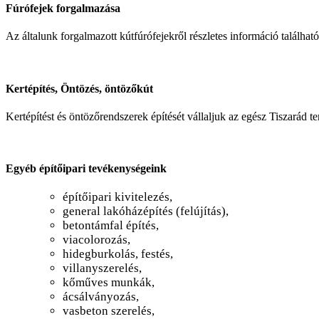
Fúrófejek forgalmazása
Az általunk forgalmazott kútfúrófejekről részletes információ találhat
Kertépítés, Öntözés, öntözőkút
Kertépítést és öntözőrendszerek építését vállaljuk az egész Tiszarád t
Egyéb építőipari tevékenységeink
építőipari kivitelezés,
general lakóházépítés (felújítás),
betontámfal építés,
viacolorozás,
hidegburkolás, festés,
villanyszerelés,
kőműves munkák,
ácsálványozás,
vasbeton szerelés,