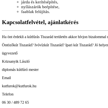
járda és kerítésépítés,
nyílászárók beépítése,
faablak felújítás.
Kapcsolatfelvétel, ajánlatkérés
Ha önt érdekli a kútfúrás Tiszarád területén akkor hívjon bizalommal m
Öntözőkút Tiszarád? Ivóvízkút Tiszarád? Ipari kút Tiszarád? Jó helye
ügyvezető
Krizsanyik László
diplomás kútfúró mester
Email
kutfurok@kutfurok.hu
Telefon
06 30 / 489 72 65