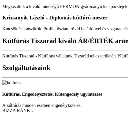
Megkezdtük a kiváló minőségű PERMON gyártmányú kalapácsfejek fo
Krizsanyik László - Diplomás kútfúró mester
Kútcsők és kútszűrők. Profin, tisztán, rövid határidővel és vízgaranciá
Kútfúrás Tiszarád kiváló ÁR/ÉRTÉK ará
Kútfúrás Tiszarád - Kútfúrást vállalunk Tiszarád teljes területén. Kútf
Szolgáltatásaink
Kútfúrás, Engedélyeztetés, Kútengedély ügyintézése
A kútfúrás minden esetben engedélyköteles.
BÍZZA RÁNK!.