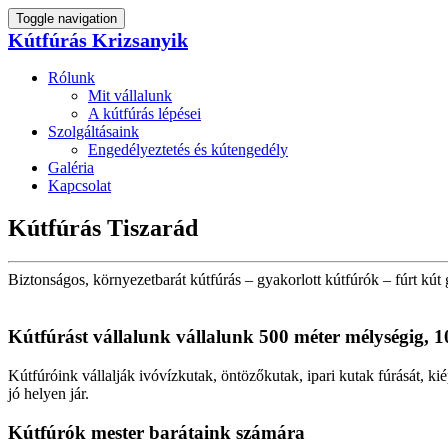
Toggle navigation
Kútfúrás Krizsanyik
Rólunk
Mit vállalunk
A kútfúrás lépései
Szolgáltásaink
Engedélyeztetés és kútengedély
Galéria
Kapcsolat
Kútfúrás Tiszarád
Biztonságos, környezetbarát kútfúrás – gyakorlott kútfúrók – fúrt kút 
Kútfúrást vállalunk vállalunk 500 méter mélységig, 1
Kútfúróink vállalják ivóvízkutak, öntözőkutak, ipari kutak fúrását, kié
jó helyen jár.
Kútfúrók
mester barátaink számára