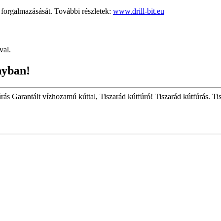
rgalmazásását. További részletek:
www.drill-bit.eu
val.
nyban!
úrás Garantált vízhozamú kúttal, Tiszarád kútfúró! Tiszarád kútfúrás. Tis