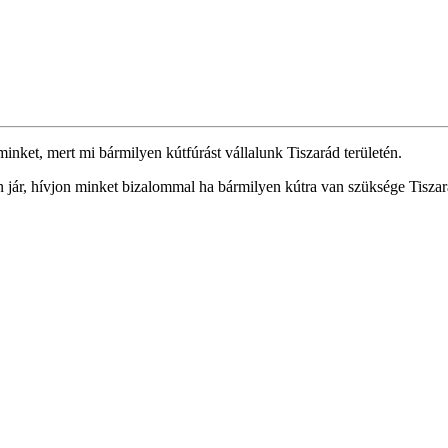
inket, mert mi bármilyen kútfúrást vállalunk Tiszarád területén.
n jár, hívjon minket bizalommal ha bármilyen kútra van szüksége Tiszará