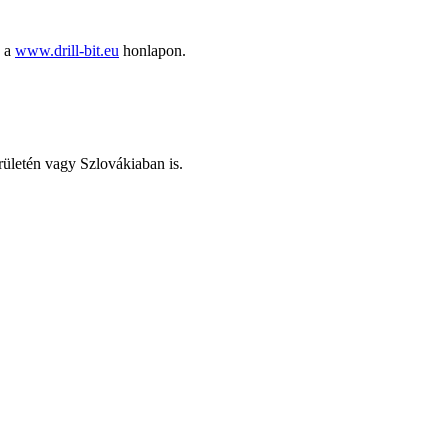
ó a
www.drill-bit.eu
honlapon.
erületén vagy Szlovákiaban is.