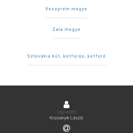
Veszprém megye
Zala megye
Szlovákia kút, kútfúrás, kútfúró
Ügyvezető
Krizsanyik László