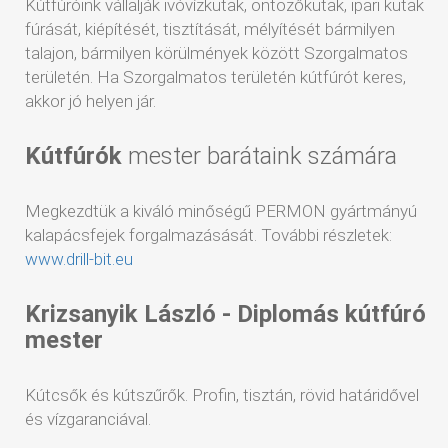
Kútfúróink vállalják ivóvízkutak, öntözőkutak, ipari kutak
fúrását, kiépítését, tisztítását, mélyítését bármilyen
talajon, bármilyen körülmények között Szorgalmatos
területén. Ha Szorgalmatos területén kútfúrót keres,
akkor jó helyen jár.
Kútfúrók
mester barátaink számára
Megkezdtük a kiváló minőségű PERMON gyártmányú
kalapácsfejek forgalmazásását. További részletek:
www.drill-bit.eu
Krizsanyik László - Diplomás kútfúró
mester
Kútcsők és kútszűrők. Profin, tisztán, rövid határidővel
és vízgaranciával.