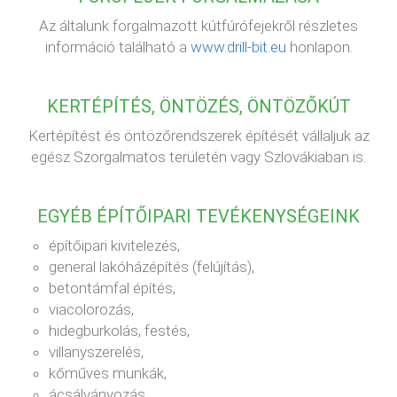
Az általunk forgalmazott kútfúrófejekről részletes
információ található a
www.drill-bit.eu
honlapon.
KERTÉPÍTÉS, ÖNTÖZÉS, ÖNTÖZŐKÚT
Kertépítést és öntözőrendszerek építését vállaljuk az
egész Szorgalmatos területén vagy Szlovákiaban is.
EGYÉB ÉPÍTŐIPARI TEVÉKENYSÉGEINK
építőipari kivitelezés,
general lakóházépítés (felújítás),
betontámfal építés,
viacolorozás,
hidegburkolás, festés,
villanyszerelés,
kőműves munkák,
ácsálványozás,