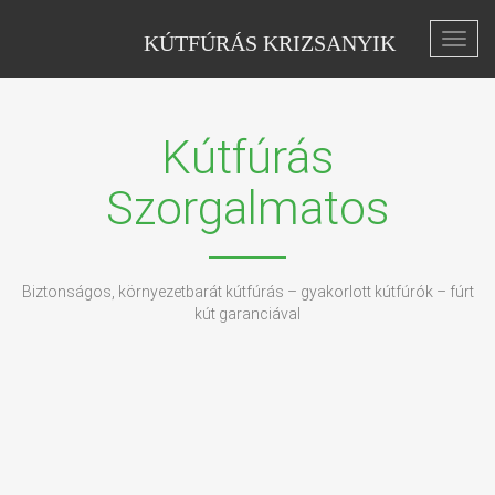
KÚTFÚRÁS KRIZSANYIK
Toggl
navig
Kútfúrás
Szorgalmatos
Biztonságos, környezetbarát kútfúrás – gyakorlott kútfúrók – fúrt
kút garanciával