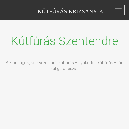
KÚTFÚRÁS KRIZSANYIK
Toggl
navig
Kútfúrás Szentendre
Biztonságos, környezetbarát kútfúrás – gyakorlott kútfúrók – fúrt
kút garanciával