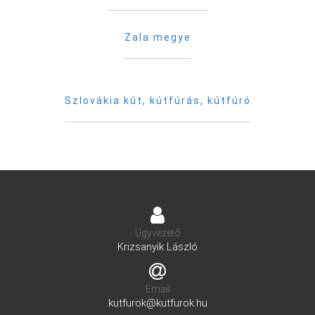
Zala megye
Szlovákia kút, kútfúrás, kútfúró
Ügyvezető
Krizsanyik László
Email
kutfurok@kutfurok.hu