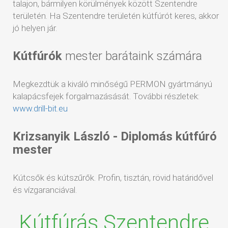
talajon, bármilyen körülmények között Szentendre
területén. Ha Szentendre területén kútfúrót keres, akkor
jó helyen jár.
Kútfúrók
mester barátaink számára
Megkezdtük a kiváló minőségű PERMON gyártmányú
kalapácsfejek forgalmazásását. További részletek:
www.drill-bit.eu
Krizsanyik László - Diplomás kútfúró
mester
Kútcsők és kútszűrők. Profin, tisztán, rövid határidővel
és vízgaranciával.
Kútfúrás Szentendre