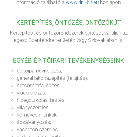
információ található a
www.drill-bit.eu
honlapon.
KERTÉPÍTÉS, ÖNTÖZÉS, ÖNTÖZŐKÚT
Kertépítést és öntözőrendszerek építését vállaljuk az
egész Szentendre területén vagy Szlovákiaban is.
EGYÉB ÉPÍTŐIPARI TEVÉKENYSÉGEINK
építőipari kivitelezés,
general lakóházépítés (felújítás),
betontámfal építés,
viacolorozás,
hidegburkolás, festés,
villanyszerelés,
kőműves munkák,
ácsálványozás,
vasbeton szerelés,
járda és kerítésépítés,