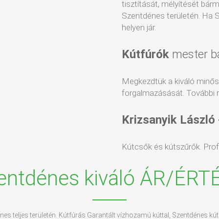
tisztítását, mélyítését bár
Szentdénes területén. Ha S
helyen jár.
Kútfúrók
mester b
Megkezdtük a kiváló minő
forgalmazásását. További r
Krizsanyik László
Kútcsők és kútszűrők. Profin
entdénes kiváló ÁR/ÉRT
nes teljes területén. Kútfúrás Garantált vízhozamú kúttal, Szentdénes kút