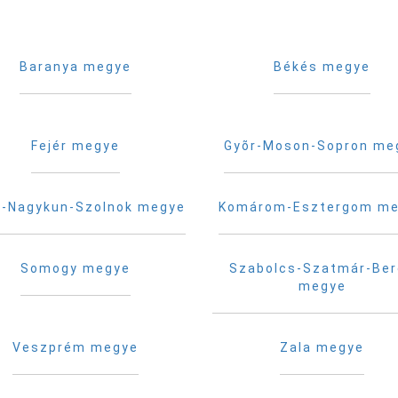
Baranya megye
Békés megye
Fejér megye
Gyõr-Moson-Sopron me
-Nagykun-Szolnok megye
Komárom-Esztergom m
Somogy megye
Szabolcs-Szatmár-Be
megye
Veszprém megye
Zala megye