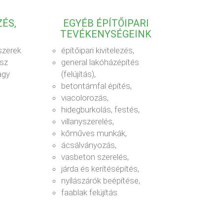
ÉS,
EGYÉB ÉPÍTŐIPARI
TEVÉKENYSÉGEINK
szerek
építőipari kivitelezés,
ész
general lakóházépítés
agy
(felújítás),
betontámfal építés,
viacolorozás,
hidegburkolás, festés,
villanyszerelés,
kőműves munkák,
ácsálványozás,
vasbeton szerelés,
járda és kerítésépítés,
nyílászárók beépítése,
faablak felújítás.