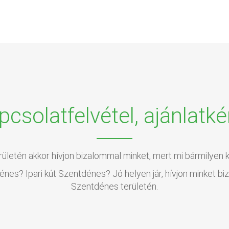
pcsolatfelvétel, ajánlatké
rületén akkor hívjon bizalommal minket, mert mi bármilyen k
es? Ipari kút Szentdénes? Jó helyen jár, hívjon minket b
Szentdénes területén.