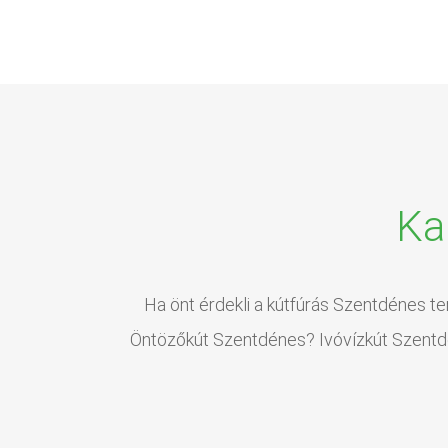
Ka
Ha önt érdekli a kútfúrás Szentdénes te
Öntözőkút Szentdénes? Ivóvízkút Szentdén