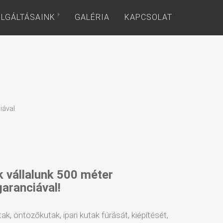
LGÁLTÁSAINK
GALÉRIA
KAPCSOLAT
iával
k vállalunk 500 méter
garanciával!
tak, öntözőkutak, ipari kutak fúrását, kiépítését,