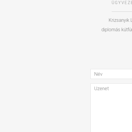
ÜGYVEZ
Krizsanyik 
diplomás kútfú