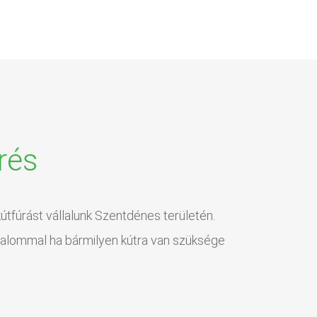
rés
útfúrást vállalunk Szentdénes területén.
izalommal ha bármilyen kútra van szüksége