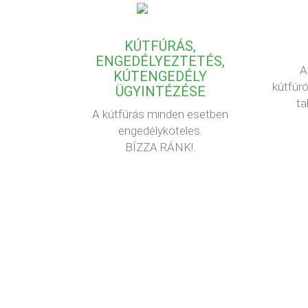
KÚTFÚRÁS,
ENGEDÉLYEZTETÉS,
A
KÚTENGEDÉLY
kútfúró
ÜGYINTÉZÉSE
ta
A kútfúrás minden esetben
engedélyköteles.
BÍZZA RÁNK!.