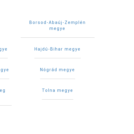
Borsod-Abaúj-Zemplén
megye
gye
Hajdú-Bihar megye
egye
Nógrád megye
reg
Tolna megye