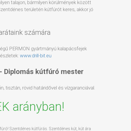
milyen talajon, bármilyen körülmények között
zentdénes területén kútfúrót keres, akkor jó
arátaink számára
ségű PERMON gyártmányú kalapácsfejek
észletek:
www.drill-bit.eu
 - Diplomás kútfúró mester
, tisztán, rövid határidővel és vízgaranciával.
ÉK arányban!
fúró! Szentdénes kútfúrás. Szentdénes kút, kút ára