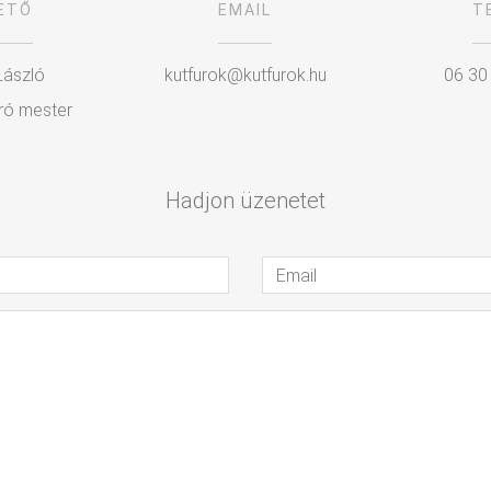
ETŐ
EMAIL
T
László
kutfurok@kutfurok.hu
06 30
ró mester
Hadjon üzenetet