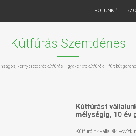
RÓLUNK
SZO
Kútfúrás Szentdénes
onságos, környezetbarát kútfúrás – gyakorlott kútfúrók – fúrt kút garanc
Kútfúrást vállalun
mélységig, 10 év 
Kútfúróink vállalják ivóvízku