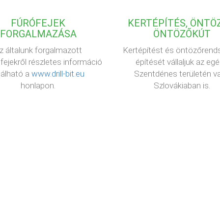
FÚRÓFEJEK
KERTÉPÍTÉS, ÖNTÖZ
FORGALMAZÁSA
ÖNTÖZŐKÚT
z általunk forgalmazott
Kertépítést és öntözőrend
fejekről részletes információ
építését vállaljuk az eg
lálható a
www.drill-bit.eu
Szentdénes területén v
honlapon.
Szlovákiaban is.