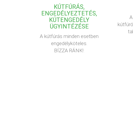
KÚTFÚRÁS,
ENGEDÉLYEZTETÉS,
A
KÚTENGEDÉLY
kútfúró
ÜGYINTÉZÉSE
ta
A kútfúrás minden esetben
engedélyköteles.
BÍZZA RÁNK!.