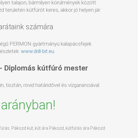
milyen talajon, bármilyen körülmények között
 területén kútfúrót keres, akkor jó helyen jár.
arátaink számára
ségű PERMON gyártmányú kalapácsfejek
észletek:
www.drill-bit.eu
 - Diplomás kútfúró mester
, tisztán, rövid határidővel és vízgaranciával.
 arányban!
tfúrás. Pákozd kút, kút ára Pákozd, kútfúrás ára Pákozd