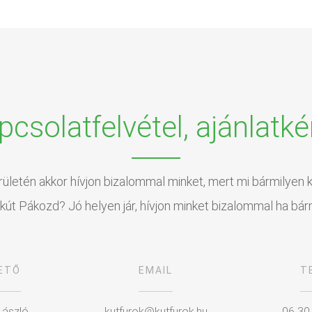
pcsolatfelvétel, ajánlatké
rületén akkor hívjon bizalommal minket, mert mi bármilyen k
kút Pákozd? Jó helyen jár, hívjon minket bizalommal ha bár
ETŐ
EMAIL
T
László
kutfurok@kutfurok.hu
06 30