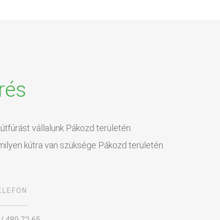
rés
útfúrást vállalunk Pákozd területén.
milyen kútra van szüksége Pákozd területén.
ELEFON
 / 489 72 65