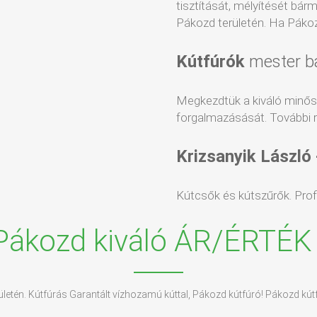
tisztítását, mélyítését bár
Pákozd területén. Ha Pákozd
Kútfúrók
mester b
Megkezdtük a kiváló minő
forgalmazásását. További r
Krizsanyik László
Kútcsők és kútszűrők. Profin
Pákozd kiváló ÁR/ÉRTÉK
rületén. Kútfúrás Garantált vízhozamú kúttal, Pákozd kútfúró! Pákozd kú