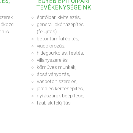
ÉS,
EGYÉB ÉPÍTŐIPARI
TEVÉKENYSÉGEINK
szerek
építőipari kivitelezés,
 Pákozd
general lakóházépítés
n is.
(felújítás),
betontámfal építés,
viacolorozás,
hidegburkolás, festés,
villanyszerelés,
kőműves munkák,
ácsálványozás,
vasbeton szerelés,
járda és kerítésépítés,
nyílászárók beépítése,
faablak felújítás.