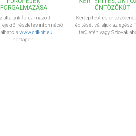
FÚRÓFEJEK
KERTÉPÍTÉS, ÖNTÖZ
FORGALMAZÁSA
ÖNTÖZŐKÚT
z általunk forgalmazott
Kertépítést és öntözőrend
fejekről részletes információ
építését vállaljuk az egész
lálható a
www.drill-bit.eu
területén vagy Szlovákiaba
honlapon.