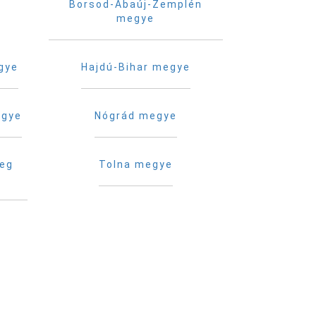
Borsod-Abaúj-Zemplén
megye
gye
Hajdú-Bihar megye
egye
Nógrád megye
reg
Tolna megye