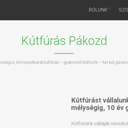
RÓLUNK
SZO
Kútfúrás Pákozd
onságos, környezetbarát kútfúrás – gyakorlott kútfúrók – fúrt kút garanc
Kútfúrást vállalun
mélységig, 10 év 
Kútfúróink vállalják ivóvízku