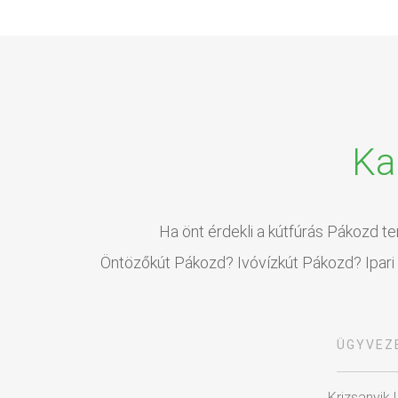
Ka
Ha önt érdekli a kútfúrás Pákozd te
Öntözőkút Pákozd? Ivóvízkút Pákozd? Ipari 
ÜGYVEZ
Krizsanyik 