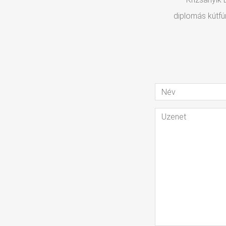
diplomás kútfú