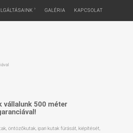
LGÁLTÁSAINK
GALÉRIA
KAPCSOLAT
iával
k vállalunk 500 méter
garanciával!
tak, öntözőkutak, ipari kutak fúrását, kiépítését,