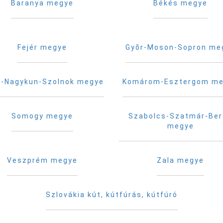
Baranya megye
Békés megye
Fejér megye
Gyõr-Moson-Sopron me
-Nagykun-Szolnok megye
Komárom-Esztergom m
Somogy megye
Szabolcs-Szatmár-Be
megye
Veszprém megye
Zala megye
Szlovákia kút, kútfúrás, kútfúró