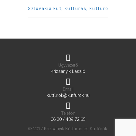
Szlovákia kút, kútfúrás, kútfúró
Ügyvezető
Krizsanyik László
Email
kutfurok@kutfurok.hu
Telefon
06 30 / 489 72 65
© 2017 Krizsanyik Kútfúrás és Kútfórók.