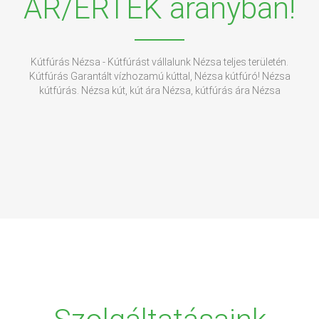
ÁR/ÉRTÉK arányban!
Kútfúrás Nézsa - Kútfúrást vállalunk Nézsa teljes területén.
Kútfúrás Garantált vízhozamú kúttal, Nézsa kútfúró! Nézsa
kútfúrás. Nézsa kút, kút ára Nézsa, kútfúrás ára Nézsa