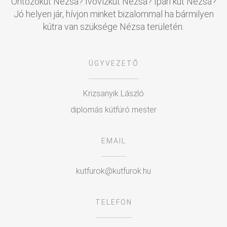
Öntözőkút Nézsa? Ivóvízkút Nézsa? Ipari kút Nézsa?
Jó helyen jár, hívjon minket bizalommal ha bármilyen
kútra van szüksége Nézsa területén.
ÜGYVEZETŐ
Krizsanyik László
diplomás kútfúró mester
EMAIL
kutfurok@kutfurok.hu
TELEFON