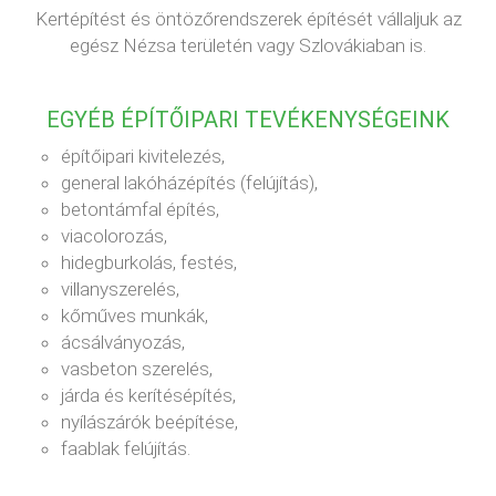
Kertépítést és öntözőrendszerek építését vállaljuk az
egész Nézsa területén vagy Szlovákiaban is.
EGYÉB ÉPÍTŐIPARI TEVÉKENYSÉGEINK
építőipari kivitelezés,
general lakóházépítés (felújítás),
betontámfal építés,
viacolorozás,
hidegburkolás, festés,
villanyszerelés,
kőműves munkák,
ácsálványozás,
vasbeton szerelés,
járda és kerítésépítés,
nyílászárók beépítése,
faablak felújítás.