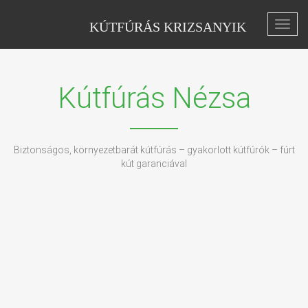
KÚTFÚRÁS KRIZSANYIK
Toggl
navig
Kútfúrás Nézsa
Biztonságos, környezetbarát kútfúrás – gyakorlott kútfúrók – fúrt
kút garanciával