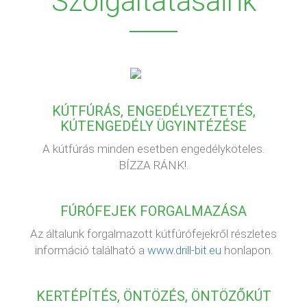
Szolgáltatásaink
KÚTFÚRÁS, ENGEDÉLYEZTETÉS,
KÚTENGEDÉLY ÜGYINTÉZÉSE
A kútfúrás minden esetben engedélyköteles.
BÍZZA RÁNK!.
FÚRÓFEJEK FORGALMAZÁSA
Az általunk forgalmazott kútfúrófejekről részletes
információ található a
www.drill-bit.eu
honlapon.
KERTÉPÍTÉS, ÖNTÖZÉS, ÖNTÖZŐKÚT