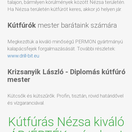
talajon, bármilyen körülmények között Nézsa területén.
Ha Nézsa területén kútfúrót keres, akkor jó helyen jár.
Kútfúrók
mester barátaink számára
Megkezdtük a kiváló minőségű PERMON gyártmányú
kalapácsfejek forgalmazásását. További részletek:
www.drill-bit.eu
Krizsanyik László - Diplomás kútfúró
mester
Kútcsők és kútszűrők. Profin, tisztán, rövid határidővel
és vízgaranciával.
Kútfúrás Nézsa kiváló