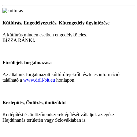
Kútfúrás, Engedélyeztetés, Kútengedély ügyintézése
A kútfúrás minden esetben engedélyköteles.
BÍZZA RÁNK!.
Fúrófejek forgalmazása
Az általunk forgalmazott kútfúrófejekről részletes információ
található a
www.drill-bit.eu
honlapon.
Kertépítés, Öntözés, öntözőkút
Kertépítést és öntözőrendszerek építését vállaljuk az egész
Hajdúnánás területén vagy Szlovákiaban is.