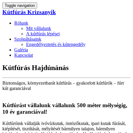
Toggle navigation
Kútfúrás Krizsanyik
Rólunk
Mit vállalunk
A kútfúrás lépései
Szolgáltásaink
Engedélyeztetés és kútengedély
Galéria
Kapcsolat
Kútfúrás Hajdúnánás
Biztonságos, környezetbarát kútfúrás – gyakorlott kútfúrók – fúrt
kút garanciával
Kútfúrást vállalunk vállalunk 500 méter mélységig,
10 év garanciával!
Kútfúróink vállalják ivóvízkutak, öntözőkutak, ipari kutak fúrását,
kiépítését, tisztítását, mélyítését bármilyen talajon, bármilyen