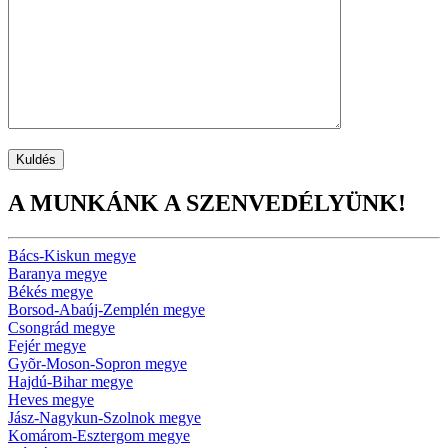
A MUNKÁNK A SZENVEDÉLYÜNK!
Bács-Kiskun megye
Baranya megye
Békés megye
Borsod-Abaúj-Zemplén megye
Csongrád megye
Fejér megye
Gyõr-Moson-Sopron megye
Hajdú-Bihar megye
Heves megye
Jász-Nagykun-Szolnok megye
Komárom-Esztergom megye