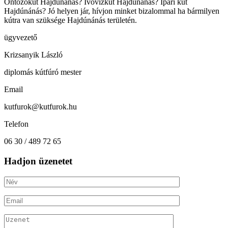
Öntözőkút Hajdúnánás? Ivóvízkút Hajdúnánás? Ipari kút
Hajdúnánás? Jó helyen jár, hívjon minket bizalommal ha bármilyen
kútra van szüksége Hajdúnánás területén.
ügyvezető
Krizsanyik László
diplomás kútfúró mester
Email
kutfurok@kutfurok.hu
Telefon
06 30 / 489 72 65
Hadjon üzenetet