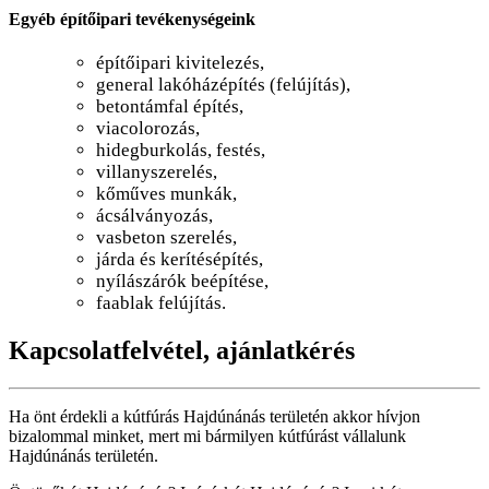
Egyéb építőipari tevékenységeink
építőipari kivitelezés,
general lakóházépítés (felújítás),
betontámfal építés,
viacolorozás,
hidegburkolás, festés,
villanyszerelés,
kőműves munkák,
ácsálványozás,
vasbeton szerelés,
járda és kerítésépítés,
nyílászárók beépítése,
faablak felújítás.
Kapcsolatfelvétel, ajánlatkérés
Ha önt érdekli a kútfúrás Hajdúnánás területén akkor hívjon
bizalommal minket, mert mi bármilyen kútfúrást vállalunk
Hajdúnánás területén.