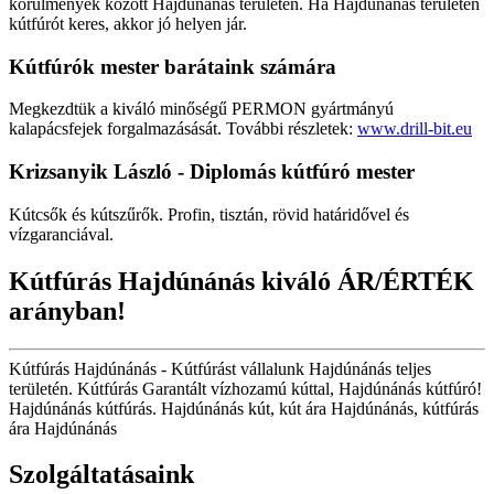
körülmények között Hajdúnánás területén. Ha Hajdúnánás területén
kútfúrót keres, akkor jó helyen jár.
Kútfúrók
mester barátaink számára
Megkezdtük a kiváló minőségű PERMON gyártmányú
kalapácsfejek forgalmazásását. További részletek:
www.drill-bit.eu
Krizsanyik László - Diplomás kútfúró mester
Kútcsők és kútszűrők. Profin, tisztán, rövid határidővel és
vízgaranciával.
Kútfúrás Hajdúnánás kiváló ÁR/ÉRTÉK
arányban!
Kútfúrás Hajdúnánás - Kútfúrást vállalunk Hajdúnánás teljes
területén. Kútfúrás Garantált vízhozamú kúttal, Hajdúnánás kútfúró!
Hajdúnánás kútfúrás. Hajdúnánás kút, kút ára Hajdúnánás, kútfúrás
ára Hajdúnánás
Szolgáltatásaink