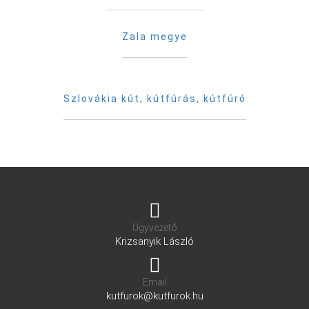
Zala megye
Szlovákia kút, kútfúrás, kútfúró
Ügyvezető
Krizsanyik László
Email
kutfurok@kutfurok.hu