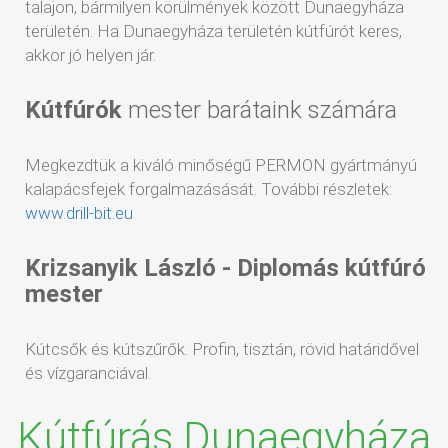
talajon, bármilyen körülmények között Dunaegyháza
területén. Ha Dunaegyháza területén kútfúrót keres,
akkor jó helyen jár.
Kútfúrók
mester barátaink számára
Megkezdtük a kiváló minőségű PERMON gyártmányú
kalapácsfejek forgalmazásását. További részletek:
www.drill-bit.eu
Krizsanyik László - Diplomás kútfúró
mester
Kútcsők és kútszűrők. Profin, tisztán, rövid határidővel
és vízgaranciával.
Kútfúrás Dunaegyháza