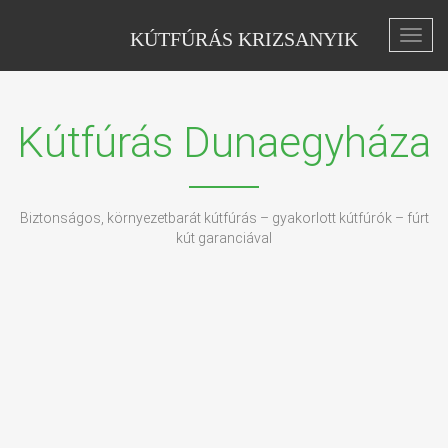
KÚTFÚRÁS KRIZSANYIK
Toggl
navig
Kútfúrás Dunaegyháza
Biztonságos, környezetbarát kútfúrás – gyakorlott kútfúrók – fúrt
kút garanciával