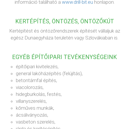
információ található a
www.drill-bit.eu
honlapon.
KERTÉPÍTÉS, ÖNTÖZÉS, ÖNTÖZŐKÚT
Kertépítést és öntözőrendszerek építését vállaljuk az
egész Dunaegyháza területén vagy Szlovákiaban is.
EGYÉB ÉPÍTŐIPARI TEVÉKENYSÉGEINK
építőipari kivitelezés,
general lakóházépítés (felújítás),
betontámfal építés,
viacolorozás,
hidegburkolás, festés,
villanyszerelés,
kőműves munkák,
ácsálványozás,
vasbeton szerelés,
járda és kerítésépítés,