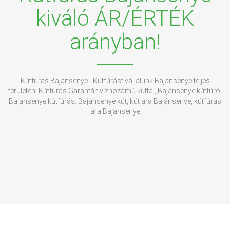
kiváló ÁR/ÉRTÉK
arányban!
Kútfúrás Bajánsenye - Kútfúrást vállalunk Bajánsenye teljes
területén. Kútfúrás Garantált vízhozamú kúttal, Bajánsenye kútfúró!
Bajánsenye kútfúrás. Bajánsenye kút, kút ára Bajánsenye, kútfúrás
ára Bajánsenye