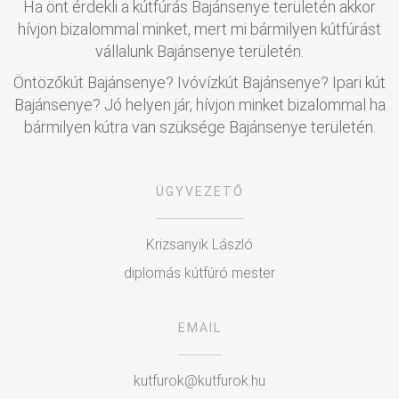
Ha önt érdekli a kútfúrás Bajánsenye területén akkor
hívjon bizalommal minket, mert mi bármilyen kútfúrást
vállalunk Bajánsenye területén.
Öntözőkút Bajánsenye? Ivóvízkút Bajánsenye? Ipari kút
Bajánsenye? Jó helyen jár, hívjon minket bizalommal ha
bármilyen kútra van szüksége Bajánsenye területén.
ÜGYVEZETŐ
Krizsanyik László
diplomás kútfúró mester
EMAIL
kutfurok@kutfurok.hu