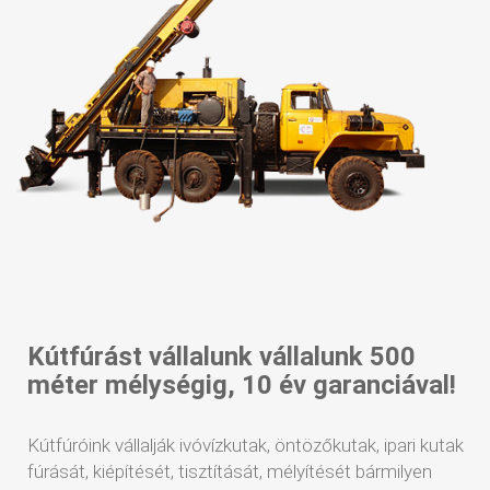
Kútfúrást vállalunk vállalunk 500
méter mélységig, 10 év garanciával!
Kútfúróink vállalják ivóvízkutak, öntözőkutak, ipari kutak
fúrását, kiépítését, tisztítását, mélyítését bármilyen