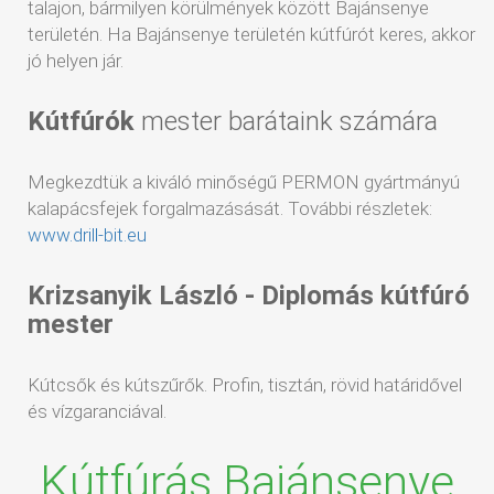
talajon, bármilyen körülmények között Bajánsenye
területén. Ha Bajánsenye területén kútfúrót keres, akkor
jó helyen jár.
Kútfúrók
mester barátaink számára
Megkezdtük a kiváló minőségű PERMON gyártmányú
kalapácsfejek forgalmazásását. További részletek:
www.drill-bit.eu
Krizsanyik László - Diplomás kútfúró
mester
Kútcsők és kútszűrők. Profin, tisztán, rövid határidővel
és vízgaranciával.
Kútfúrás Bajánsenye