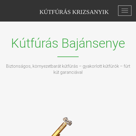
KÚTFÚRÁS KRIZSANYIK
Toggl
navig
Kútfúrás Bajánsenye
Biztonságos, környezetbarát kútfúrás – gyakorlott kútfúrók – fúrt
kút garanciával