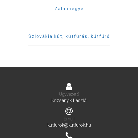
Zala megye
Szlovákia kút, kútfúrás, kútfúró
Ügyvezető
Krizsanyik László
Email
kutfurok@kutfurok.hu