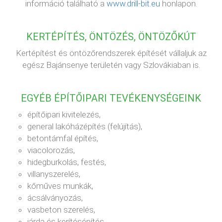
információ található a
www.drill-bit.eu
honlapon.
KERTÉPÍTÉS, ÖNTÖZÉS, ÖNTÖZŐKÚT
Kertépítést és öntözőrendszerek építését vállaljuk az
egész Bajánsenye területén vagy Szlovákiaban is.
EGYÉB ÉPÍTŐIPARI TEVÉKENYSÉGEINK
építőipari kivitelezés,
general lakóházépítés (felújítás),
betontámfal építés,
viacolorozás,
hidegburkolás, festés,
villanyszerelés,
kőműves munkák,
ácsálványozás,
vasbeton szerelés,
járda és kerítésépítés,